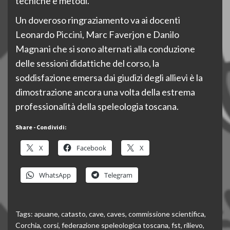
tecniche e metodi.
Un doveroso ringraziamento va ai docenti
Leonardo Piccini, Marc Faverjon e Danilo
Magnani che si sono alternati alla conduzione
delle sessioni didattiche del corso, la
soddisfazione emersa dai giudizi degli allievi è la
dimostrazione ancora una volta della estrema
professionalità della speleologia toscana.
Share - Condividi:
X
Facebook
X
WhatsApp
Telegram
Tags:
apuane
,
catasto
,
cave
,
caves
,
commissione scientifica
,
Corchia
,
corsi
,
federazione speleologica toscana
,
fst
,
rilievo
,