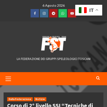
Skip
6 Agosto 2026
to
IT
content
Facebook
Instagram
Telegram
WhatsApp
YouTube
LA FEDERAZIONE DEI GRUPPI SPELEOLOGICI TOSCANI
Primary
Menu
Dalla Federazione
Notizie
Corso di 2° livello SSI “Tecniche di