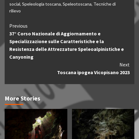
social
,
Speleologia toscana
,
Speleotoscana
,
Tecniche di
rilievo
Continue
Previous
37° Corso Nazionale di Aggiornamento e
Reading
Specializzazione sulle Caratteristiche e la
Resistenza delle Attrezzature Speleoalpinistiche e
Canyoning
Next
Toscana ipogea Vicopisano 2023
More Stories