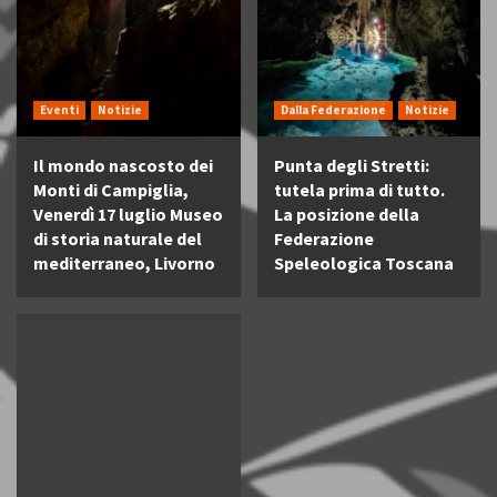
Eventi
Notizie
Dalla Federazione
Notizie
Il mondo nascosto dei
Punta degli Stretti:
Monti di Campiglia,
tutela prima di tutto.
Venerdì 17 luglio Museo
La posizione della
di storia naturale del
Federazione
mediterraneo, Livorno
Speleologica Toscana