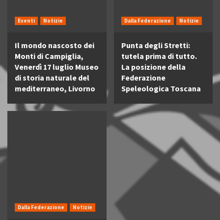
Eventi
Notizie
Dalla Federazione
Notizie
Il mondo nascosto dei
Punta degli Stretti:
Monti di Campiglia,
tutela prima di tutto.
Venerdì 17 luglio Museo
La posizione della
di storia naturale del
Federazione
mediterraneo, Livorno
Speleologica Toscana
Dalla Federazione
Notizie