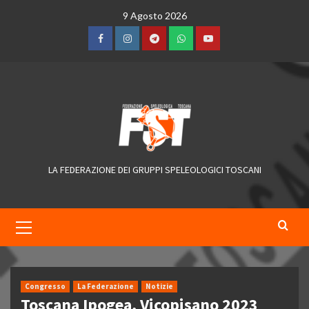
Skip
9 Agosto 2026
to
content
Facebook
Instagram
Telegram
WhatsApp
YouTube
LA FEDERAZIONE DEI GRUPPI SPELEOLOGICI TOSCANI
Primary
Menu
Congresso
La Federazione
Notizie
Toscana Ipogea, Vicopisano 2023