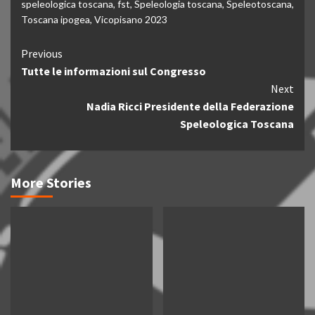
speleologica toscana
,
fst
,
Speleologia toscana
,
Speleotoscana
,
Toscana ipogea
,
Vicopisano 2023
Continue
Previous
Tutte le informazioni sul Congresso
Reading
Next
Nadia Ricci Presidente della Federazione
Speleologica Toscana
More Stories