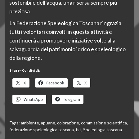
sostenibile dell’acqua, una risorsa sempre più
preziosa.
La Federazione Speleologica Toscana ringrazia
tutti i volontari coinvolti in questa attività e
continuerà a promuovere iniziative volte alla
salvaguardia del patrimonio idrico e speleologico
della regione.
Share - Condividi:
X
Facebook
X
WhatsApp
Telegram
Tags:
ambiente
,
apuane
,
colorazione
,
commissione scientifica
,
federazione speleologica toscana
,
fst
,
Speleologia toscana