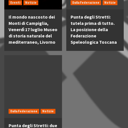
Eventi
Notizie
Dalla Federazione
Notizie
Il mondo nascosto dei
Punta degli Stretti:
Monti di Campiglia,
tutela prima di tutto.
Venerdì 17 luglio Museo
La posizione della
di storia naturale del
Federazione
mediterraneo, Livorno
Speleologica Toscana
Dalla Federazione
Notizie
Punta degli Stretti: due