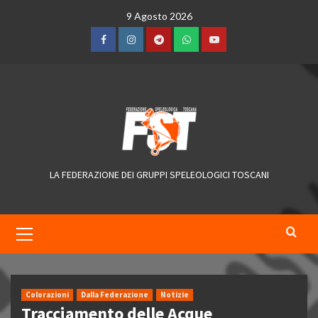
Skip
9 Agosto 2026
to
content
Facebook
Instagram
Telegram
WhatsApp
YouTube
LA FEDERAZIONE DEI GRUPPI SPELEOLOGICI TOSCANI
Primary
Menu
Colorazioni
Dalla Federazione
Notizie
Tracciamento delle Acque