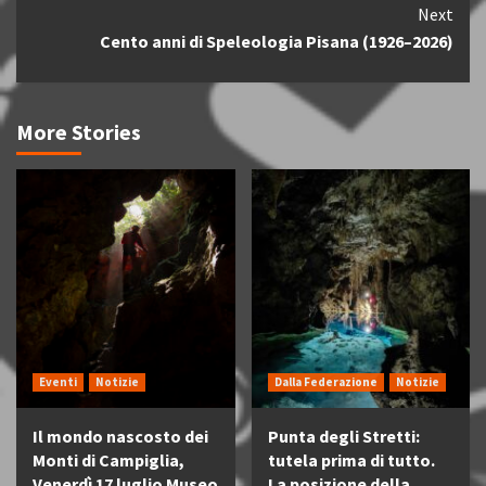
Next
Cento anni di Speleologia Pisana (1926–2026)
More Stories
Eventi
Notizie
Dalla Federazione
Notizie
Il mondo nascosto dei
Punta degli Stretti:
Monti di Campiglia,
tutela prima di tutto.
Venerdì 17 luglio Museo
La posizione della