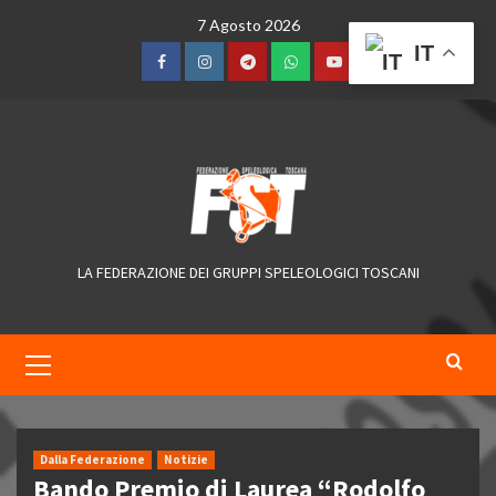
Skip
7 Agosto 2026
to
IT
content
Facebook
Instagram
Telegram
WhatsApp
YouTube
LA FEDERAZIONE DEI GRUPPI SPELEOLOGICI TOSCANI
Primary
Menu
Dalla Federazione
Notizie
Bando Premio di Laurea “Rodolfo