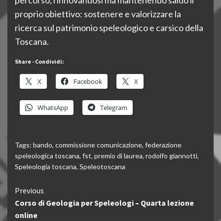
percorso, rinnovandosi ma mantenendo saldo il
proprio obiettivo: sostenere e valorizzare la
ricerca sul patrimonio speleologico e carsico della
Toscana.
Share - Condividi:
X
Facebook
X
WhatsApp
Telegram
Tags:
bando
,
commissione comunicazione
,
federazione
speleologica toscana
,
fst
,
premio di laurea
,
rodolfo giannotti
,
Speleologia toscana
,
Speleotoscana
Continue
Previous
Corso di Geologia per Speleologi – Quarta lezione
Reading
online