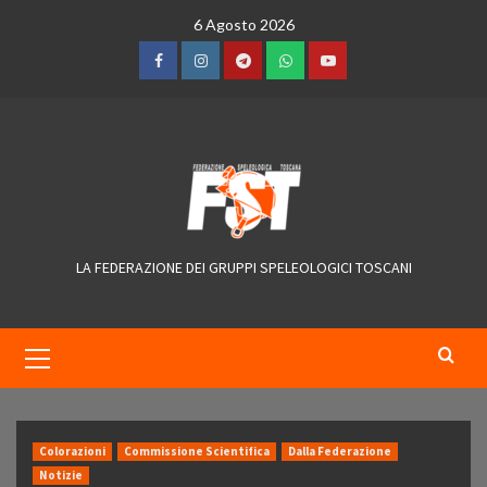
Skip
6 Agosto 2026
to
content
Facebook
Instagram
Telegram
WhatsApp
YouTube
LA FEDERAZIONE DEI GRUPPI SPELEOLOGICI TOSCANI
Primary
Menu
Colorazioni
Commissione Scientifica
Dalla Federazione
Notizie