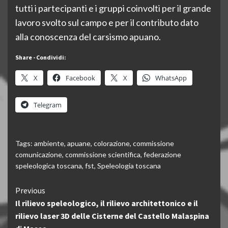
tutti i partecipanti e i gruppi coinvolti per il grande
lavoro svolto sul campo e per il contributo dato
alla conoscenza del carsismo apuano.
Share - Condividi:
X
Facebook
X
WhatsApp
Telegram
Tags:
ambiente
,
apuane
,
colorazione
,
commissione
comunicazione
,
commissione scientifica
,
federazione
speleologica toscana
,
fst
,
Speleologia toscana
Continue
Previous
Il rilievo speleologico, il rilievo architettonico e il
Reading
rilievo laser 3D delle Cisterne del Castello Malaspina