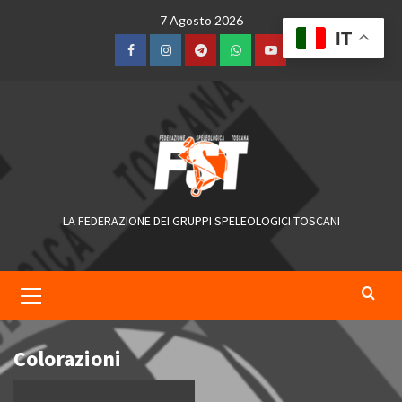
Skip
7 Agosto 2026
to
IT
content
Facebook
Instagram
Telegram
WhatsApp
YouTube
LA FEDERAZIONE DEI GRUPPI SPELEOLOGICI TOSCANI
Primary
Menu
Colorazioni