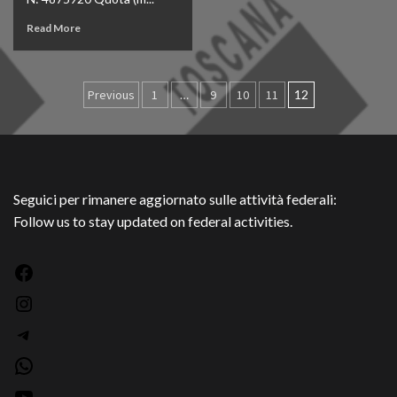
Read More
Paginazione
Previous
1
…
9
10
11
12
degli
articoli
Seguici per rimanere aggiornato sulle attività federali:
Follow us to stay updated on federal activities.
Facebook
Instagram
Telegram
WhatsApp
YouTube