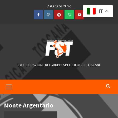
Skip
7 Agosto 2026
to
IT
content
Facebook
Instagram
Telegram
WhatsApp
YouTube
LA FEDERAZIONE DEI GRUPPI SPELEOLOGICI TOSCANI
Primary
Menu
Monte Argentario