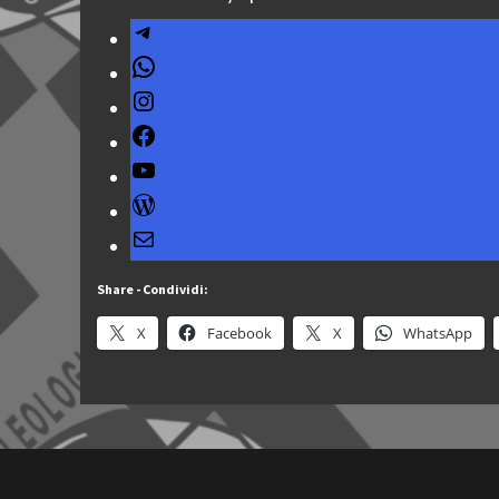
Telegram
WhatsApp
Instagram
Facebook
YouTube
WordPress
Mail
Share - Condividi:
X
Facebook
X
WhatsApp