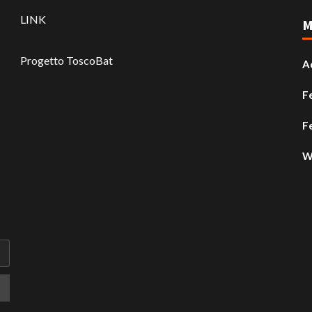
LINK
M
Progetto ToscoBat
A
F
F
W