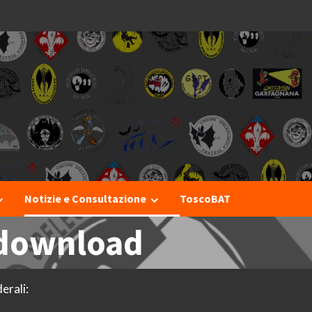
I
Notizie e Consultazione
ToscoBAT
 download
erali: