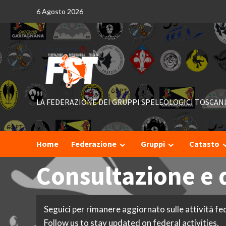
Skip
6 Agosto 2026
to
content
LA FEDERAZIONE DEI GRUPPI SPELEOLOGICI TOSCAN
Home
Federazione
Gruppi
Catasto
Consultazione e
Seguici per rimanere aggiornato sulle attività fed
Follow us to stay updated on federal activities.