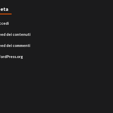
eta
ccedi
eed dei contenuti
eed dei commenti
ordPress.org