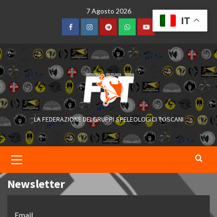
Skip
7 Agosto 2026
to
IT
content
Facebook
Instagram
Telegram
WhatsApp
YouTube
LA FEDERAZIONE DEI GRUPPI SPELEOLOGICI TOSCANI
Primary
Menu
Newsletter
Email