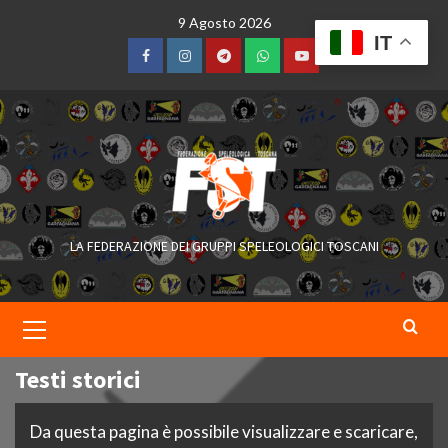
Skip
9 Agosto 2026
to
IT
content
Facebook
Instagram
Telegram
WhatsApp
YouTube
LA FEDERAZIONE DEI GRUPPI SPELEOLOGICI TOSCANI
Primary
Menu
Testi storici
Da questa pagina è possibile visualizzare e scaricare,