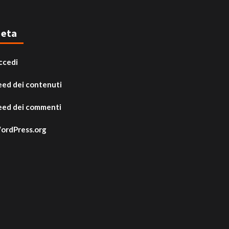
eta
ccedi
eed dei contenuti
eed dei commenti
ordPress.org