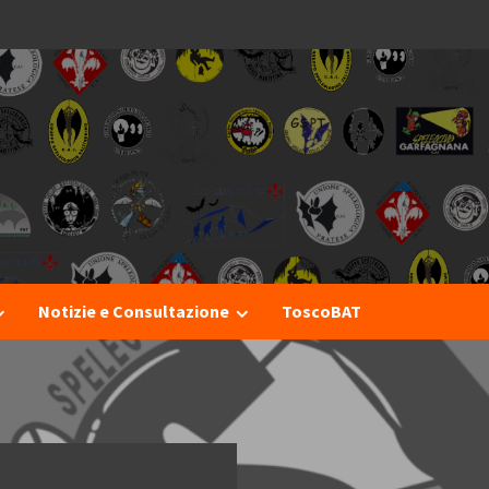
I
Notizie e Consultazione
ToscoBAT