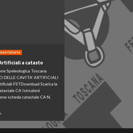
one Catasto
Artificiali a catasto
one Speleologica Toscana
 DELLE CAVITA' ARTIFICIALI
tificiali-FSTDownload Scarica la
atastale CA Istruzioni
ione scheda catastale CA N.
e