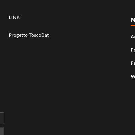
LINK
M
Progetto ToscoBat
A
F
F
W