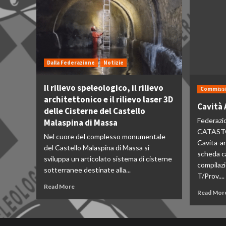
Dalla Federazione
Notizie
Il rilievo speleologico, il rilievo
Commissi
architettonico e il rilievo laser 3D
Cavità 
delle Cisterne del Castello
Federazi
Malaspina di Massa
CATASTO
Nel cuore del complesso monumentale
Cavita-ar
del Castello Malaspina di Massa si
scheda c
sviluppa un articolato sistema di cisterne
compilaz
sotterranee destinate alla...
T/Prov....
Read More
Read Mor