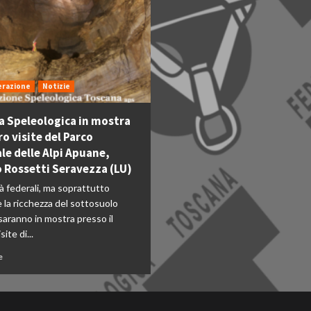
erazione
Notizie
 Speleologica in mostra
ro visite del Parco
le delle Alpi Apuane,
 Rossetti Seravezza (LU)
tà federali, ma soprattutto
e la ricchezza del sottosuolo
aranno in mostra presso il
ite di...
e