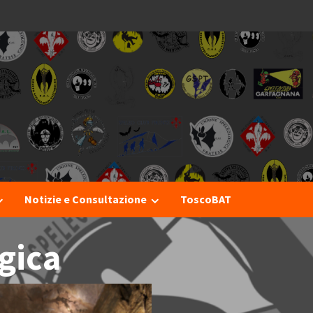
I
Notizie e Consultazione
ToscoBAT
gica