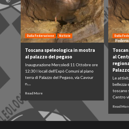
Dalla Federazione
Notizie
Dalla Fed
Toscana speleologica in mostra
Toscana
al palazzo del pegaso
al Cent
regiona
Inaugurazione Mercoledì 11 Ottobre ore
Palazzo
12:30 I locali dell’Expò Comuni al piano
terra di Palazzo del Pegaso, via Cavour
Le attivi
n....
bellezza 
toscano s
Read More
Centro vis
Read Mor