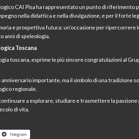
logico CAI Pisa ha rappresentato un punto di riferimento p
impegno nella didattica e nella divulgazione, e per il forte le
ia e prospettiva futura: un’occasione per ripercorrere le 
 anni di speleologia.
ologica Toscana
logia toscana, esprime le più sincere congratulazioni al G
anniversario importante, ma il simbolo di una tradizione sol
ogico regionale.
ontinuare a esplorare, studiare e trasmettere la passione 
colo di vita.
Telegram