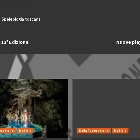
,
Speleologia toscana
 12ª Edizione
Nuove play
erazione
Notizie
Dalla Federazione
Notizie