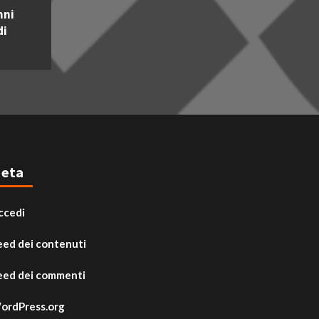
nni
di
eta
ccedi
eed dei contenuti
eed dei commenti
ordPress.org