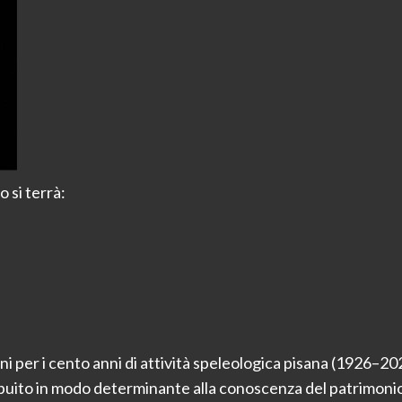
 si terrà:
 per i cento anni di attività speleologica pisana (1926–2026)
ibuito in modo determinante alla conoscenza del patrimonio 