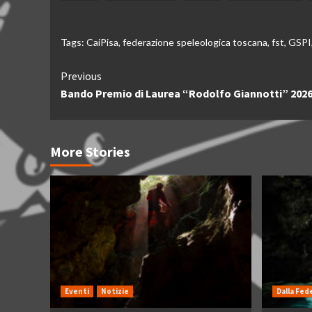
Tags:
CaiPisa
,
federazione speleologica toscana
,
fst
,
GSPI
Continue
Previous
Bando Premio di Laurea “Rodolfo Giannotti” 2026
Reading
More Stories
Eventi
Notizie
Dalla Fed