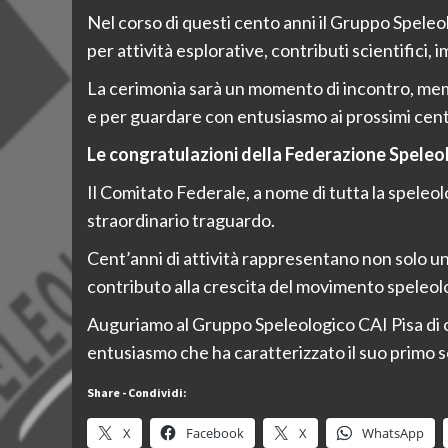
Nel corso di questi cento anni il Gruppo Speleo
per attività esplorative, contributi scientifici, 
La cerimonia sarà un momento di incontro, memor
e per guardare con entusiasmo ai prossimi cento
Le congratulazioni della Federazione Spele
Il Comitato Federale, a nome di tutta la speleo
straordinario traguardo.
Cent’anni di attività rappresentano non solo un 
contributo alla crescita del movimento speleol
Auguriamo al Gruppo Speleologico CAI Pisa di c
entusiasmo che ha caratterizzato il suo primo se
Share - Condividi:
X
Facebook
X
WhatsApp