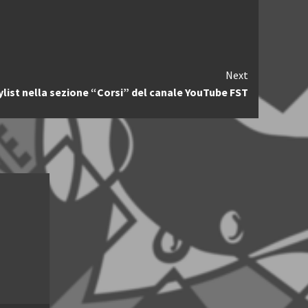
Next
list nella sezione “Corsi” del canale YouTube FST