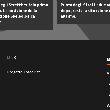
egli Stretti: tutela prima
Punta degli Stretti: due a
o. La posizione della
dopo, resta la situazione 
zione Speleologica
allarme.
a
LINK
M
Progetto ToscoBat
A
F
F
W