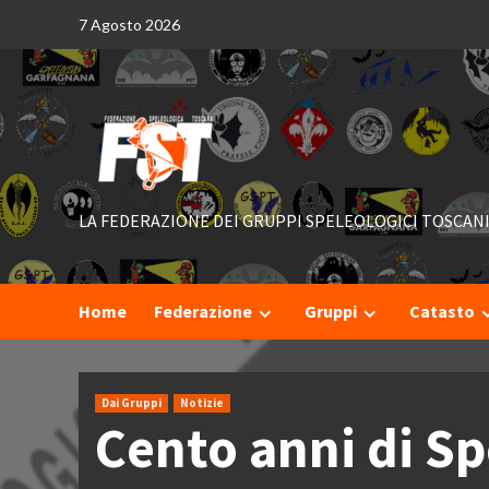
Skip
7 Agosto 2026
to
content
LA FEDERAZIONE DEI GRUPPI SPELEOLOGICI TOSCAN
Home
Federazione
Gruppi
Catasto
Dai Gruppi
Notizie
Cento anni di S