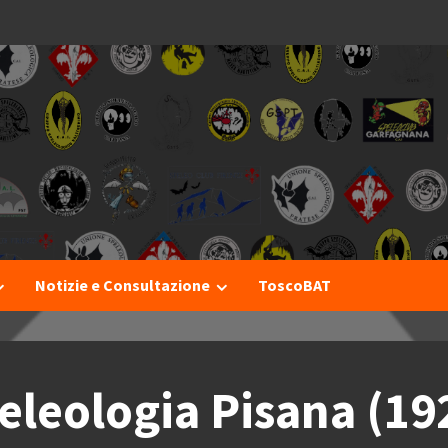
I
Notizie e Consultazione
ToscoBAT
peleologia Pisana (1