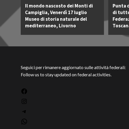
Il mondo nascosto dei Monti di
Punta d
Campiglia, Venerdì 17 luglio
di tutt
Museo di storia naturale del
Federa
mediterraneo, Livorno
Toscan
Seguici per rimanere aggiornato sulle attività federali:
Follow us to stay updated on federal activities.
Facebook
Instagram
Telegram
WhatsApp