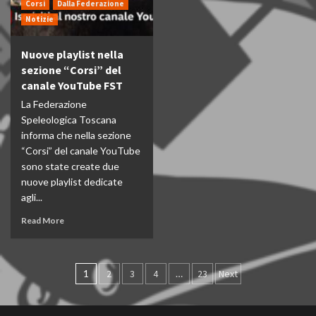
Corsi
Dalla Federazione
Notizie
Nuove playlist nella
sezione “Corsi” del
canale YouTube FST
La Federazione
Speleologica Toscana
informa che nella sezione
“Corsi” del canale YouTube
sono state create due
nuove playlist dedicate
agli...
Read More
Paginazione
1
2
3
4
…
23
Next
degli