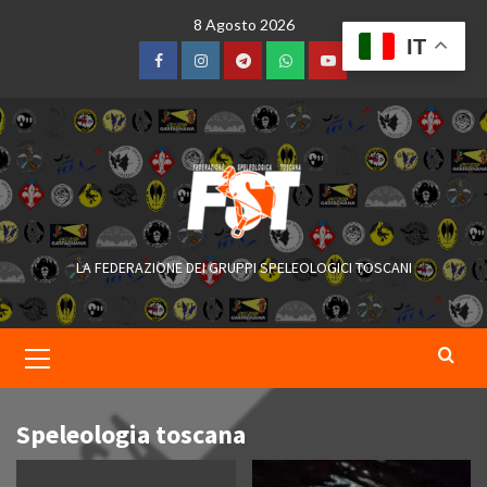
Skip
8 Agosto 2026
to
IT
content
Facebook
Instagram
Telegram
WhatsApp
YouTube
LA FEDERAZIONE DEI GRUPPI SPELEOLOGICI TOSCANI
Primary
Menu
Speleologia toscana