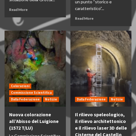
un punto “storico e
caratteristico”...
Read More
Read More
Colorazioni
Commissione Scientifica
Dalla Federazione
Notizie
Dalla Federazione
Notizie
Nuova colorazione
Il rilievo speleologico,
all’Abisso del Luigione
il rilievo architettonico
(1572 T/LU)
e il rilievo laser 3D delle
Cisterne del Castello
La Commissione Scientifica