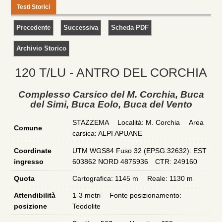
— Commissioni
Testi Storici
— — Commissione Ambiente
— — Commissione Catasto
— — — Manuali Catasto
— — Commissione Cavità Artificiali
120 T/LU - ANTRO DEL CORCHIA
— — Commissione Editoriale
Complesso Carsico del M. Corchia, Buca
— — — Regolamento Commissione Editoriale
del Simi, Buca Eolo, Buca del Vento
— — — Indirizzario Talp (area Riservata)
STAZZEMA Località: M. Corchia Area
— — Commissione Scientifica
Comune
carsica: ALPI APUANE
— — — Regolamento Commissione Scientifica
Coordinate
UTM WGS84 Fuso 32 (EPSG:32632): EST
— — Commissione Informatica
ingresso
603862 NORD 4875936 CTR: 249160
— — — Regolamento Commissione Informatica
Quota
Cartografica: 1145 m Reale: 1130 m
— — Commissione Comunicazione
Attendibilità
1-3 metri Fonte posizionamento:
posizione
Teodolite
— — — Regolamento Commissione Comunicazione