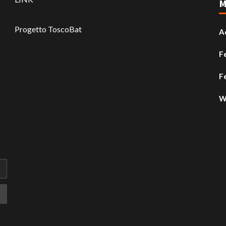
M
Progetto ToscoBat
A
F
F
W