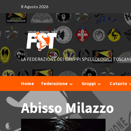
Skip
8 Agosto 2026
to
content
LA FEDERAZIONE DEI GRUPPI SPELEOLOGICI TOSCAN
Home
Federazione
Gruppi
Catasto
Abisso Milazzo