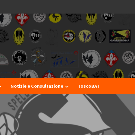
I
Notizie e Consultazione
ToscoBAT