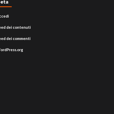
eta
ccedi
eed dei contenuti
eed dei commenti
ordPress.org