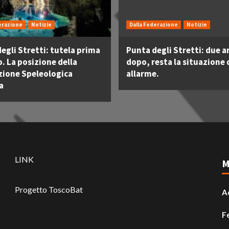
erazione
Notizie
Dalla Federazione
Notizie
egli Stretti: tutela prima
Punta degli Stretti: due a
o. La posizione della
dopo, resta la situazione 
zione Speleologica
allarme.
a
LINK
M
Progetto ToscoBat
A
F