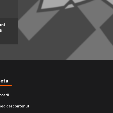
nni
di
eta
ccedi
eed dei contenuti