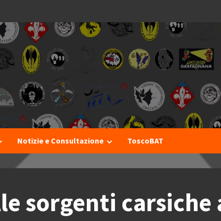
I
Notizie e Consultazione
ToscoBAT
lle sorgenti carsiche