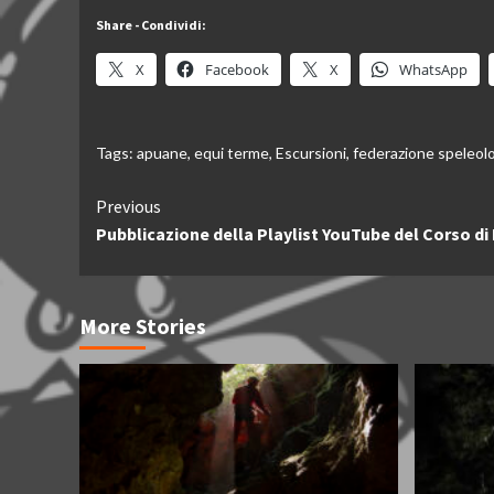
Share - Condividi:
X
Facebook
X
WhatsApp
Tags:
apuane
,
equi terme
,
Escursioni
,
federazione speleol
Continue
Previous
Pubblicazione della Playlist YouTube del Corso di
Reading
More Stories