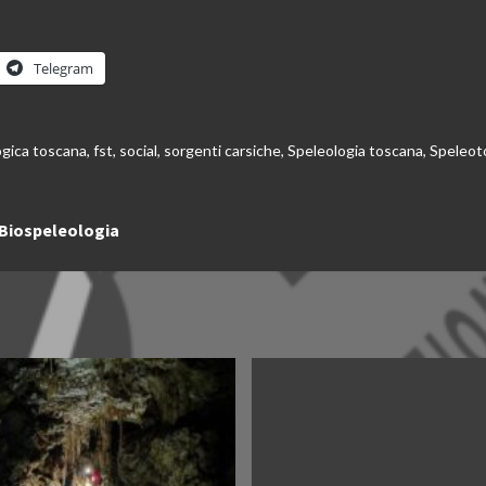
Telegram
ogica toscana
,
fst
,
social
,
sorgenti carsiche
,
Speleologia toscana
,
Speleot
 Biospeleologia