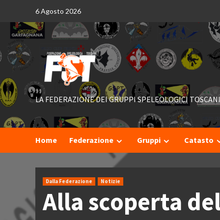
Skip
6 Agosto 2026
to
content
LA FEDERAZIONE DEI GRUPPI SPELEOLOGICI TOSCAN
Home
Federazione
Gruppi
Catasto
Dalla Federazione
Notizie
Alla scoperta de