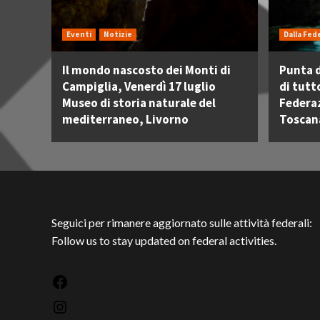
Eventi
Notizie
Dalla Fed
Il mondo nascosto dei Monti di
Punta d
Campiglia, Venerdì 17 luglio
di tutt
Museo di storia naturale del
Federa
mediterraneo, Livorno
Toscan
Seguici per rimanere aggiornato sulle attività federali:
Follow us to stay updated on federal activities.
Facebook
Instagram