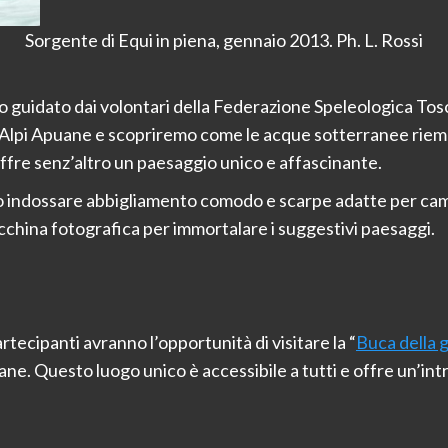
Sorgente di Equi in piena, gennaio 2013. Ph. L. Rossi
so guidato dai volontari della Federazione Speleologica To
 Alpi Apuane e scopriremo come le acque sotterranee rieme
ffre senz’altro un paesaggio unico e affascinante.
o indossare abbigliamento comodo e scarpe adatte per camm
cchina fotografica per immortalare i suggestivi paesaggi.
artecipanti avranno l’opportunità di visitare la “
Buca della 
ane. Questo luogo unico è accessibile a tutti e offre un’int