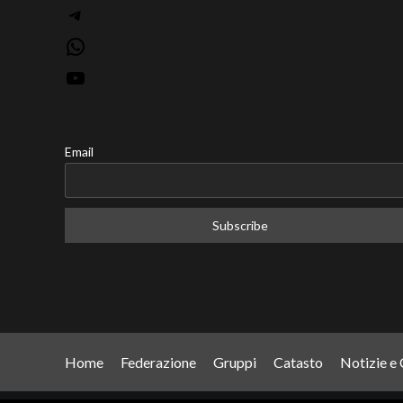
Telegram
WhatsApp
YouTube
Email
Home
Federazione
Gruppi
Catasto
Notizie e