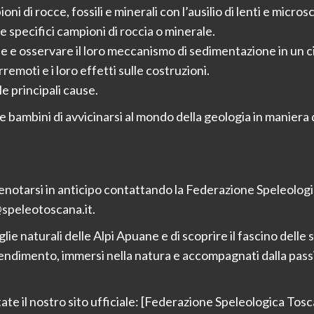
 di rocce, fossili e minerali con l’ausilio di lenti e microsc
e specifici campioni di roccia o minerale.
e e osservare il loro meccanismo di sedimentazione in un c
moti e i loro effetti sulle costruzioni.
e principali cause.
 e bambini di avvicinarsi al mondo della geologia in manier
renotarsi in anticipo contattando la Federazione Speleolo
speleotoscana.it.
ie naturali delle Alpi Apuane e di scoprire il fascino delle 
endimento, immersi nella natura e accompagnati dalla passi
itate il nostro sito ufficiale: [Federazione Speleologica T