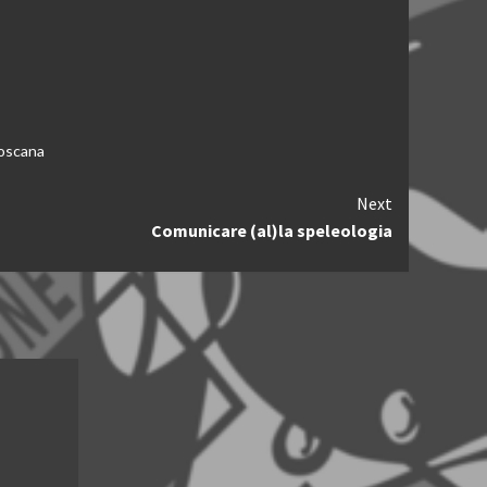
oscana
Next
Comunicare (al)la speleologia