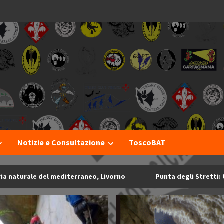
I
Notizie e Consultazione
ToscoBAT
turale del mediterraneo, Livorno
Punta degli Stretti: tutel