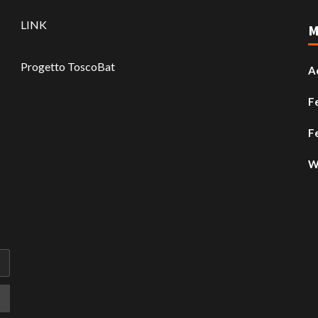
LINK
M
Progetto ToscoBat
A
F
F
W