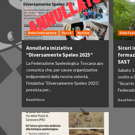
Dalla Federazione
Eventi
Notizie
Dalla Fed
Annullata iniziativa
Sicuri 
“Diversamente Speleo 2025”
formazi
SAST
La Federazione Speleologica Toscana aps
comunica che, per cause organizzative
Sabato 1
indipendenti dalla nostra volontà,
svolto a 
l’iniziativa “Diversamente Speleo 2025”,
“Sicuri in
prevista per...
Federazio
Read More
Read Mor