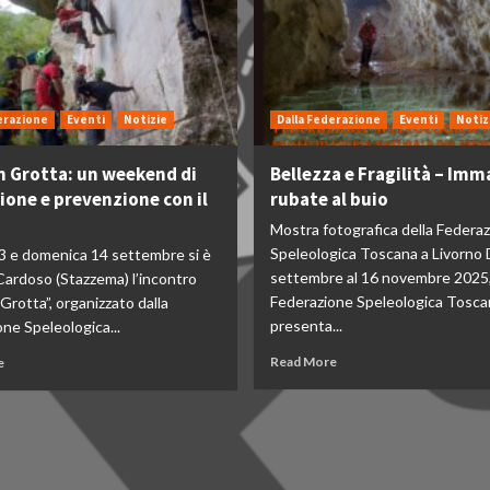
erazione
Eventi
Notizie
Dalla Federazione
Eventi
Notiz
in Grotta: un weekend di
Bellezza e Fragilità – Imm
one e prevenzione con il
rubate al buio
Mostra fotografica della Federa
Speleologica Toscana a Livorno 
3 e domenica 14 settembre si è
settembre al 16 novembre 2025,
Cardoso (Stazzema) l’incontro
Federazione Speleologica Tosca
 Grotta”, organizzato dalla
presenta...
ne Speleologica...
Read More
e