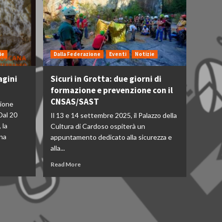
ie
Dalla Federazione
Eventi
Notizie
agini
Sicuri in Grotta: due giorni di
formazione e prevenzione con il
CNSAS/SAST
zione
Dal 20
Il 13 e 14 settembre 2025, il Palazzo della
 la
Cultura di Cardoso ospiterà un
na
appuntamento dedicato alla sicurezza e
alla...
Read More