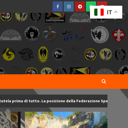
Facebook
Instagram
Telegram
WhatsApp
YouTube
IT
a prima di tutto. La posizione della Federazione Speleologica Tosca