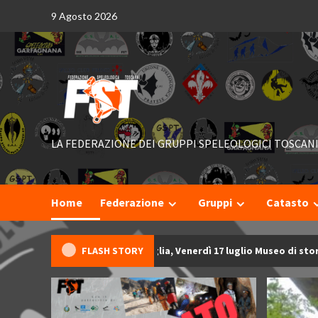
Skip
9 Agosto 2026
to
content
LA FEDERAZIONE DEI GRUPPI SPELEOLOGICI TOSCAN
Home
Federazione
Gruppi
Catasto
FLASH STORY
scosto dei Monti di Campiglia, Venerdì 17 luglio Museo di storia na