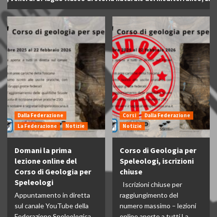
Dalla Federazione
Corsi
Dalla Federazione
La Federazione
Notizie
Notizie
Domani la prima
Corso di Geologia per
lezione online del
Speleologi, iscrizioni
Corso di Geologia per
chiuse
Speleologi
Iscrizioni chiuse per
Appuntamento in diretta
raggiungimento del
sul canale YouTube della
numero massimo – lezioni
Federazione Speleologica
online aperte a tutti La