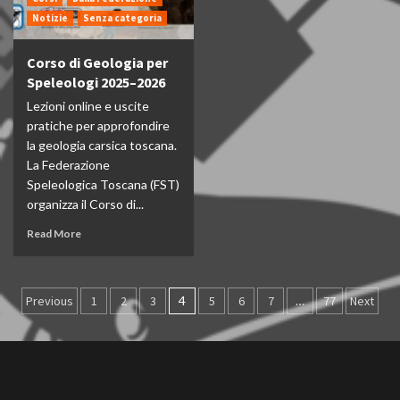
Notizie
Senza categoria
Corso di Geologia per
Speleologi 2025–2026
Lezioni online e uscite
pratiche per approfondire
la geologia carsica toscana.
La Federazione
Speleologica Toscana (FST)
organizza il Corso di...
Read More
Paginazione
Previous
1
2
3
4
5
6
7
…
77
Next
degli
articoli