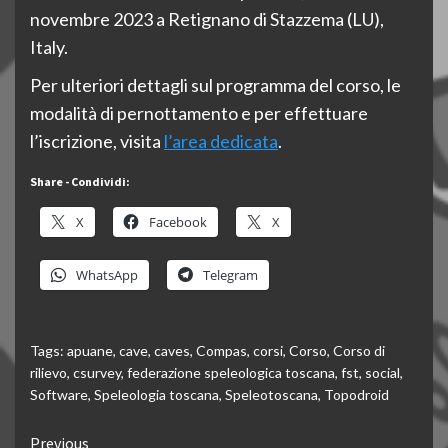
novembre 2023 a Retignano di Stazzema (LU),
Italy.
Per ulteriori dettagli sul programma del corso, le
modalità di pernottamento e per effettuare
l’iscrizione, visita
l’area dedicata
.
Share - Condividi:
X
Facebook
X
WhatsApp
Telegram
Tags:
apuane
,
cave
,
caves
,
Compas
,
corsi
,
Corso
,
Corso di
rilievo
,
csurvey
,
federazione speleologica toscana
,
fst
,
social
,
Software
,
Speleologia toscana
,
Speleotoscana
,
Topodroid
Continue
Previous