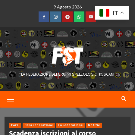
Skip
9 Agosto 2026
to
IT
content
Facebook
Instagram
Telegram
WhatsApp
YouTube
LA FEDERAZIONE DEI GRUPPI SPELEOLOGICI TOSCANI
Primary
Menu
Corsi
Dalla Federazione
La Federazione
Notizie
Scadenza iscrizioni al corso