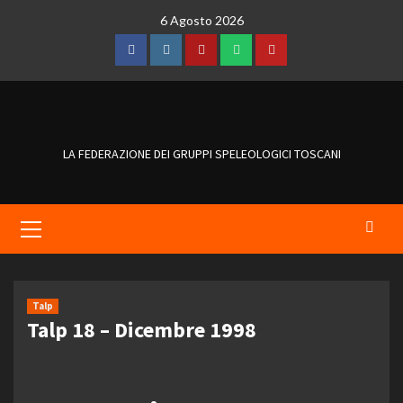
Skip
6 Agosto 2026
to
content
Facebook
Instagram
Telegram
WhatsApp
YouTube
LA FEDERAZIONE DEI GRUPPI SPELEOLOGICI TOSCANI
Primary
Menu
Talp
Talp 18 – Dicembre 1998