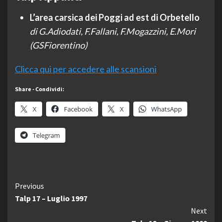
L’area carsica dei Poggi ad est di Orbetello
di G.Adiodati, F.Fallani, F.Mogazzini, E.Mori
(GSFiorentino)
Clicca qui per accedere alle scansioni
Share - Condividi:
X
Facebook
X
WhatsApp
Telegram
Continue
Previous
Talp 17 – Luglio 1997
Reading
Next