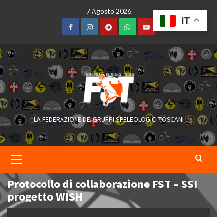
Skip
7 Agosto 2026
to
IT
content
Facebook
Instagram
Telegram
WhatsApp
YouTube
LA FEDERAZIONE DEI GRUPPI SPELEOLOGICI TOSCANI
Primary
Menu
Protocollo di collaborazione FST – SSI
progetto WISH