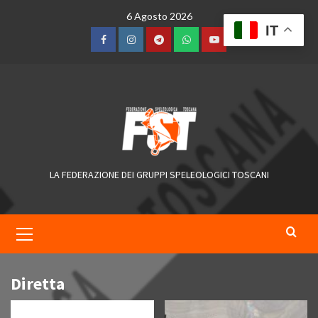
Skip
6 Agosto 2026
to
IT
content
Facebook
Instagram
Telegram
WhatsApp
YouTube
LA FEDERAZIONE DEI GRUPPI SPELEOLOGICI TOSCANI
Primary
Menu
Diretta