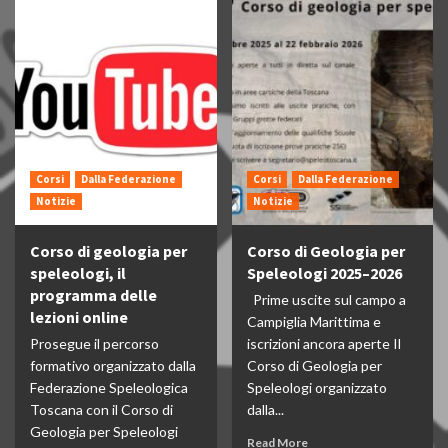
Corsi
Dalla Federazione
Corsi
Dalla Federazione
Notizie
Notizie
Corso di geologia per
Corso di Geologia per
speleologi, il
Speleologi 2025–2026
programma delle
Prime uscite sul campo a
lezioni online
Campiglia Marittima e
Prosegue il percorso
iscrizioni ancora aperte Il
formativo organizzato dalla
Corso di Geologia per
Federazione Speleologica
Speleologi organizzato
Toscana con il Corso di
dalla...
Geologia per Speleologi
Read More