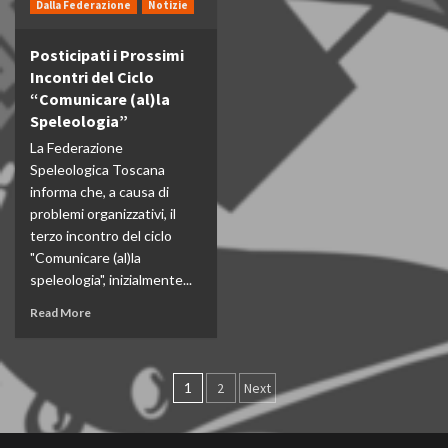
Dalla Federazione
Notizie
Posticipati i Prossimi
Incontri del Ciclo
“Comunicare (al)la
Speleologia”
La Federazione
Speleologica Toscana
informa che, a causa di
problemi organizzativi, il
terzo incontro del ciclo
"Comunicare (al)la
speleologia", inizialmente...
Read More
Paginazione
1
2
Next
degli