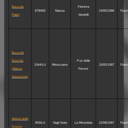
Buca dei
Finestra
878/MS
Massa
24/05/1986
Fluor
Paleri
Vandelli
Buca del
Muschio
P.so delle
1044/LU
Minucciano
10/05/1987
Fluor
(Abisso
Pecore
Satanachia)
Abisso dello
843/LU
Vagli Sotto
La Mirandola
22/08/1987
Fluor
Gnomo