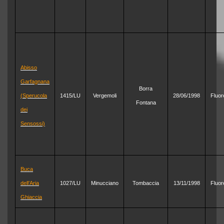
Abisso
Garfagnana
Borra
(Sperucola
1415/LU
Vergemoli
28/06/1998
Fluor
Fontana
dei
Sensossi)
Buca
dell’Aria
1027/LU
Minucciano
Tombaccia
13/11/1998
Fluor
Ghiaccia