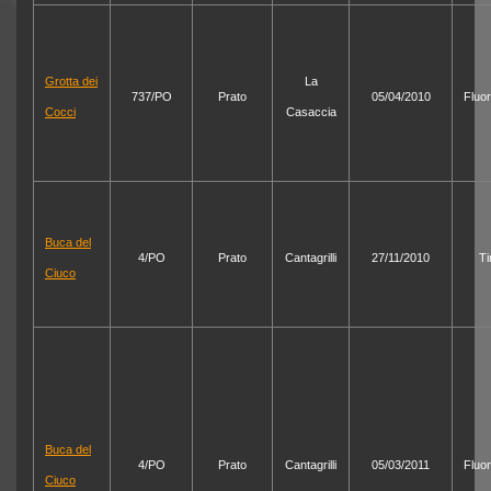
Grotta dei
La
737/PO
Prato
05/04/2010
Fluo
Cocci
Casaccia
Buca del
4/PO
Prato
Cantagrilli
27/11/2010
Ti
Ciuco
Buca del
4/PO
Prato
Cantagrilli
05/03/2011
Fluo
Ciuco