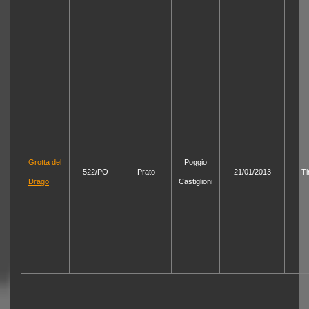
Grotta del
Poggio
522/PO
Prato
21/01/2013
Ti
Drago
Castiglioni