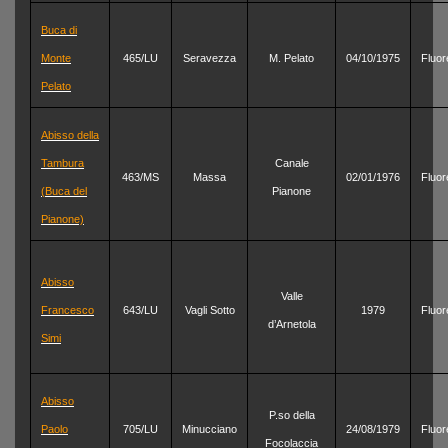
Buca di
Monte
465/LU
Seravezza
M. Pelato
04/10/1975
Fluor
Pelato
Abisso della
Tambura
Canale
463/MS
Massa
02/01/1976
Fluor
(Buca del
Pianone
Pianone)
Abisso
Valle
Francesco
643/LU
Vagli Sotto
1979
Fluor
d’Arnetola
Simi
Abisso
P.so della
Paolo
705/LU
Minucciano
24/08/1979
Fluor
Focolaccia