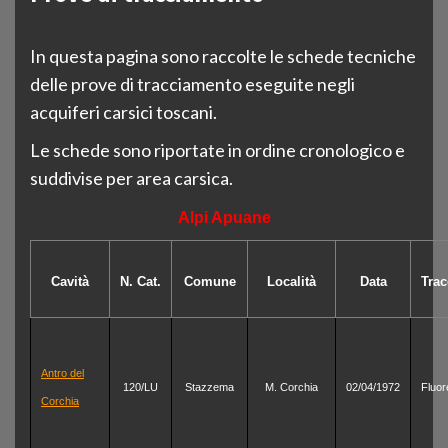
In questa pagina sono raccolte le schede tecniche
delle prove di tracciamento eseguite negli
acquiferi carsici toscani.
Le schede sono riportate in ordine cronologico e
suddivise per area carsica.
Alpi Apuane
Cavità
N. Cat.
Comune
Località
Data
Trac
Antro del
120/LU
Stazzema
M. Corchia
02/04/1972
Fluor
Corchia