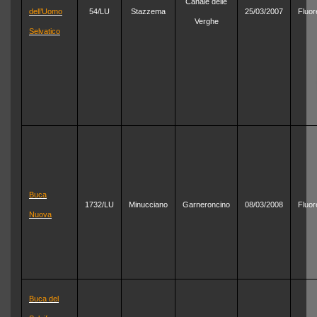
Canale delle
dell’Uomo
54/LU
Stazzema
25/03/2007
Fluor
Verghe
Selvatico
Buca
1732/LU
Minucciano
Garneroncino
08/03/2008
Fluor
Nuova
Buca del