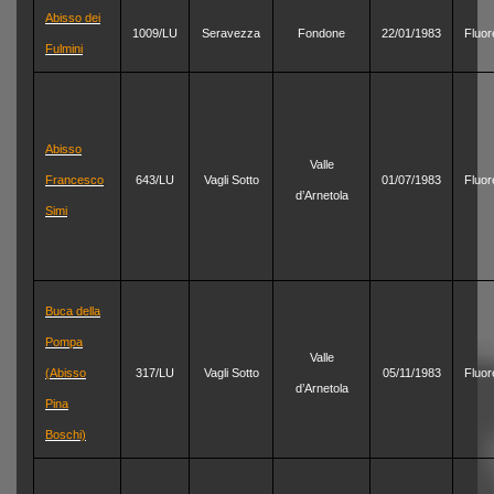
Abisso dei
1009/LU
Seravezza
Fondone
22/01/1983
Fluor
Fulmini
Abisso
Valle
Francesco
643/LU
Vagli Sotto
01/07/1983
Fluor
d’Arnetola
Simi
Buca della
Pompa
Valle
(Abisso
317/LU
Vagli Sotto
05/11/1983
Fluor
d’Arnetola
Pina
Boschi)