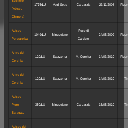
Selcifero
1775/LU
Vagli Sotto
Carcaraia
23/11/2008
Fluor
(Abisso
Chimera)
Abisso
Foce di
1049/LU
Minucciano
24/05/2009
Fluor
Perestroika
Cardeto
Antro del
120/LU
Stazzema
M. Corchia
14/03/2010
Fluor
Corchia
Antro del
120/LU
Stazzema
M. Corchia
14/03/2010
Ti
Corchia
Abisso
Piero
350/LU
Minucciano
Carcaraia
15/05/2010
Ti
Saragato
Abisso dei