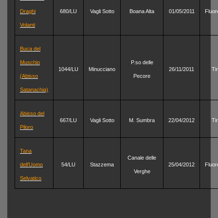
Draghi
680/LU
Vagli Sotto
Boana Alta
01/05/2011
Fluor
Volanti
Buca del
Muschio
P.so delle
1044/LU
Minucciano
26/11/2011
Ti
(Abisso
Pecore
Satanachia)
Abisso del
667/LU
Vagli Sotto
M. Sumbra
22/04/2012
Ti
Piloro
Tana
Canale delle
dell’Uomo
54/LU
Stazzema
25/04/2012
Fluor
Verghe
Selvatico