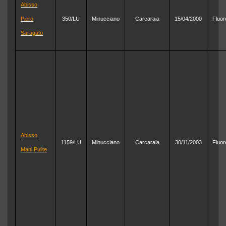
Abisso
Piero
350/LU
Minucciano
Carcaraia
15/04/2000
Fluor
Saragato
Abisso
1159/LU
Minucciano
Carcaraia
30/11/2003
Fluor
Mani Pulite