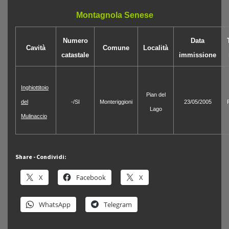
Montagnola Senese
Numero
Data
Cavità
Comune
Località
catastale
immissione
Inghiottitoio
Pian del
del
-/SI
Monteriggioni
23/05/2005
Lago
Mulinaccio
Share - Condividi:
X
Facebook
X
WhatsApp
Telegram