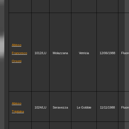
Abisso
Francesco
1012/LU
Molazzana
Vetricia
12/06/1988
Fluor
Orsoni
Abisso
1024/LU
Seravezza
Le Gobbie
11/11/1988
Fluor
Tripitaka