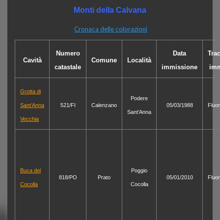
Monti della Calvana
Cronaca delle colorazioni
Numero
Data
Tra
Cavità
Comune
Località
catastale
immissione
im
Grotta di
Podere
Sant’Anna
521/FI
Calenzano
05/03/1988
Fluo
Sant’Anna
Vecchia
Buca del
Poggio
818/PO
Prato
05/01/2010
Fluo
Cocolla
Cocolla