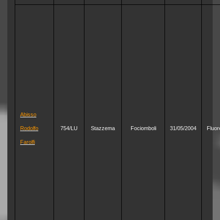
Abisso
Rodolfo
754/LU
Stazzema
Fociomboli
31/05/2004
Fluor
Farolfi