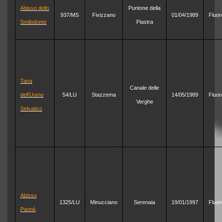
Abisso dello
Puntone della
937/MS
Fivizzano
01/04/1989
Fluor
Smilodonte
Piastra
Tana
Canale delle
dell’Uomo
54/LU
Stazzema
14/05/1989
Fluor
Verghe
Selvatico
Abisso
1325/LU
Minucciano
Serenaia
19/01/1997
Fluor
Pannè