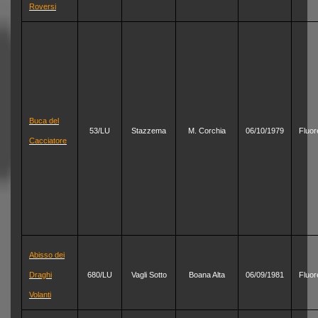
Roversi
Buca del
53/LU
Stazzema
M. Corchia
06/10/1979
Fluor
Cacciatore
Abisso dei
Draghi
680/LU
Vagli Sotto
Boana Alta
06/09/1981
Fluor
Volanti