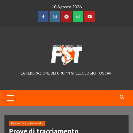
Skip
10 Agosto 2026
to
content
Facebook
Instagram
Telegram
WhatsApp
YouTube
LA FEDERAZIONE DEI GRUPPI SPELEOLOGICI TOSCANI
Primary
Menu
Prove Tracciamento
Prove di tracciamento