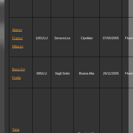
Abisso
Franco
1001/LU
Seravezza
Cipollaio
07/05/2005
Fluor
Milazzo
Buca Go
685/LU
Vagli Sotto
Boana Alta
26/11/2005
Fluor
Fredo
Tana