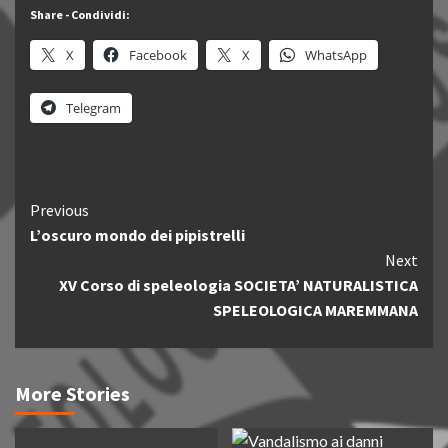
Share - Condividi:
X
Facebook
X
WhatsApp
Telegram
Continue
Previous
L’oscuro mondo dei pipistrelli
Reading
Next
XV Corso di speleologia SOCIETA’ NATURALISTICA
SPELEOLOGICA MAREMMANA
More Stories