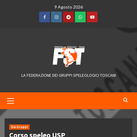
Skip
9 Agosto 2026
to
content
Facebook
Instagram
Telegram
WhatsApp
YouTube
LA FEDERAZIONE DEI GRUPPI SPELEOLOGICI TOSCANI
Primary
Menu
Dai Gruppi
Corso speleo USP