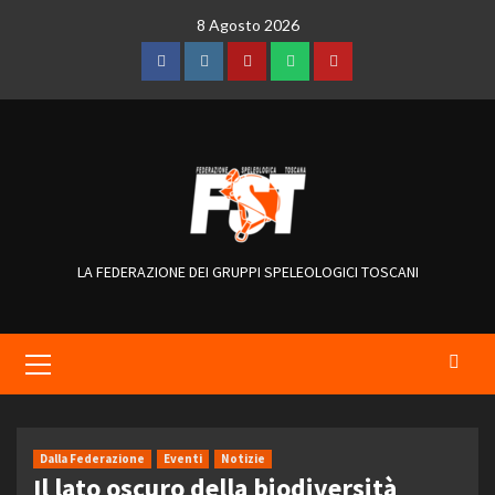
Skip
8 Agosto 2026
to
content
Facebook
Instagram
Telegram
WhatsApp
YouTube
LA FEDERAZIONE DEI GRUPPI SPELEOLOGICI TOSCANI
Primary
Menu
Dalla Federazione
Eventi
Notizie
Il lato oscuro della biodiversità