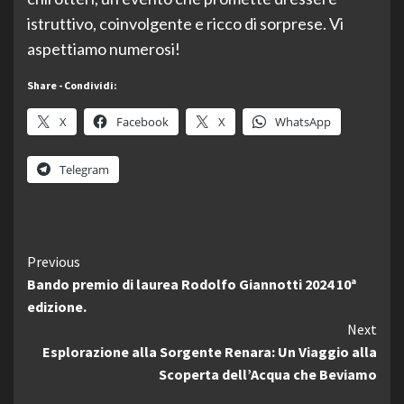
istruttivo, coinvolgente e ricco di sorprese. Vi
aspettiamo numerosi!
Share - Condividi:
X
Facebook
X
WhatsApp
Telegram
Continue
Previous
Bando premio di laurea Rodolfo Giannotti 2024 10ª
Reading
edizione.
Next
Esplorazione alla Sorgente Renara: Un Viaggio alla
Scoperta dell’Acqua che Beviamo