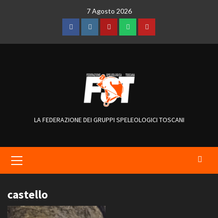
Skip
7 Agosto 2026
to
content
Facebook
Instagram
Telegram
WhatsApp
YouTube
LA FEDERAZIONE DEI GRUPPI SPELEOLOGICI TOSCANI
Primary
Menu
castello