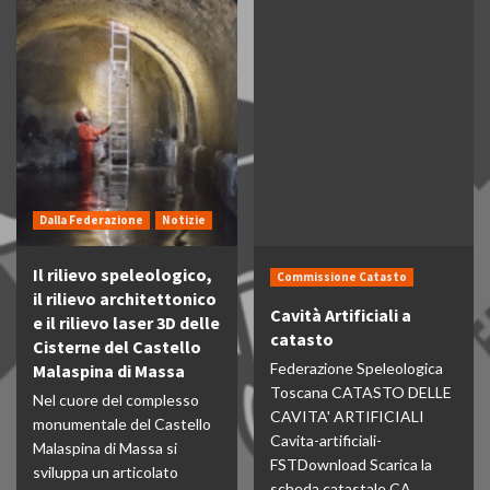
Dalla Federazione
Notizie
Il rilievo speleologico,
Commissione Catasto
il rilievo architettonico
Cavità Artificiali a
e il rilievo laser 3D delle
catasto
Cisterne del Castello
Federazione Speleologica
Malaspina di Massa
Toscana CATASTO DELLE
Nel cuore del complesso
CAVITA' ARTIFICIALI
monumentale del Castello
Cavita-artificiali-
Malaspina di Massa si
FSTDownload Scarica la
sviluppa un articolato
scheda catastale CA