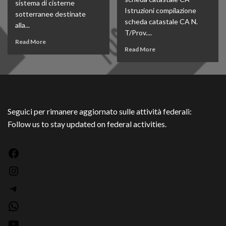
sistema di cisterne
Istruzioni compilazione
sotterranee destinate
scheda catastale CA N.
alla...
T/Prov....
Read More
Read More
Seguici per rimanere aggiornato sulle attività federali:
Follow us to stay updated on federal activities.
Facebook
Instagram
Telegram
WhatsApp
YouTube