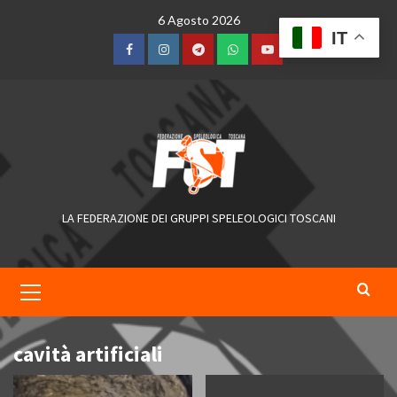
Skip
6 Agosto 2026
to
IT
content
Facebook
Instagram
Telegram
WhatsApp
YouTube
LA FEDERAZIONE DEI GRUPPI SPELEOLOGICI TOSCANI
Primary
Menu
cavità artificiali