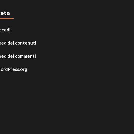
eta
ccedi
eed dei contenuti
eed dei commenti
ordPress.org