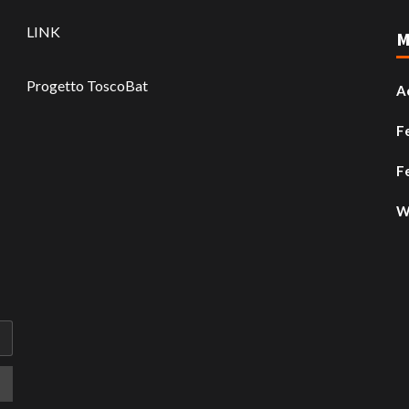
LINK
M
Progetto ToscoBat
A
F
F
W