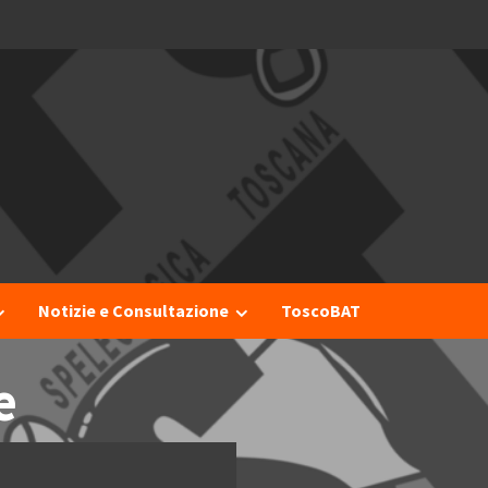
I
Notizie e Consultazione
ToscoBAT
e