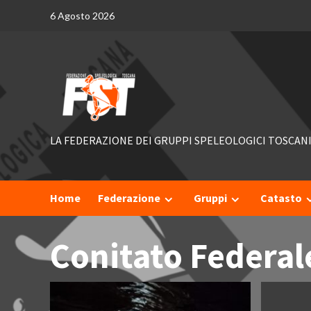
Skip
6 Agosto 2026
to
content
LA FEDERAZIONE DEI GRUPPI SPELEOLOGICI TOSCAN
Home
Federazione
Gruppi
Catasto
Conitato Federal