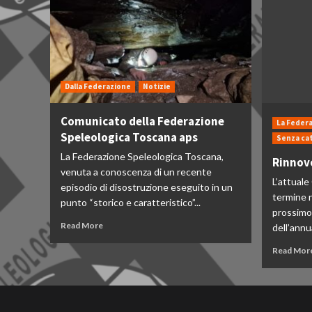
Dalla Federazione
Notizie
Comunicato della Federazione
La Feder
Speleologica Toscana aps
Senza ca
La Federazione Speleologica Toscana,
Rinnovo
venuta a conoscenza di un recente
L’attuale
episodio di disostruzione eseguito in un
termine n
punto “storico e caratteristico”...
prossimo 
Read More
dell’annu
Read Mor