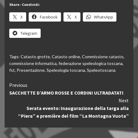
Share - Condividi:
X
Facebook
X
WhatsApp
Telegram
Tags:
Catasto grotte
,
Catasto online
,
Commissione catasto
,
commissione informatica
,
federazione speleologica toscana
,
fst
,
Presentazione
,
Speleologia toscana
,
Speleotoscana
Continue
Previous
SACCHETTE D’ARMO ROSSE E CORDINI ULTRADATATI
Reading
Next
Serata evento: Inaugurazione della targa alla
“Piera” e première del film “La Montagna Vuota”