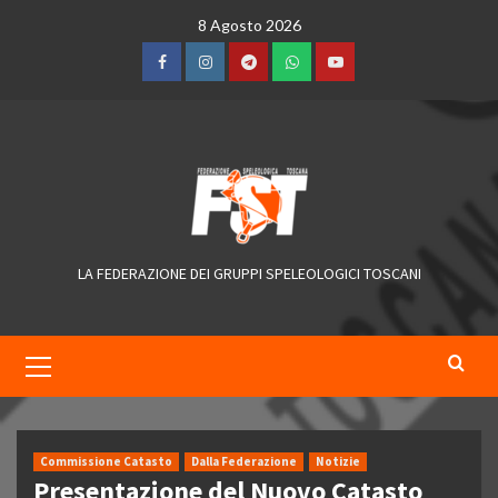
Skip
8 Agosto 2026
to
content
Facebook
Instagram
Telegram
WhatsApp
YouTube
LA FEDERAZIONE DEI GRUPPI SPELEOLOGICI TOSCANI
Primary
Menu
Commissione Catasto
Dalla Federazione
Notizie
Presentazione del Nuovo Catasto