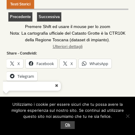
— Commissioni
Testi Storici
— — Commissione Ambiente
— — Commissione Catasto
Premere Shift ed usare il mouse per lo zoom
— — — Manuali Catasto
Nota: La cartografia ufficiale del Catasto Grotte è la CTR10K
— — Commissione Cavità Artificiali
della Regione Toscana (dataset di impianto).
Ulteriori dettagli
— — Commissione Editoriale
Share - Condividi:
— — — Regolamento Commissione Editoriale
X
Facebook
X
WhatsApp
— — — Indirizzario Talp (area Riservata)
Telegram
— — Commissione Scientifica
— — — Regolamento Commissione Scientifica
— — Commissione Informatica
Utilizziamo i cookie per essere sicuri che tu possa avere la
— — — Regolamento Commissione Informatica
migliore esperienza sul nostro sito. Se continui ad utilizzare
— — Commissione Comunicazione
questo sito noi assumiamo che tu ne sia felice.
© 2016-2021
Federazione
Suffusion theme by Sayontan
Ok
— — — Regolamento Commissione Comunicazione
Speleologica Toscana
Sinha