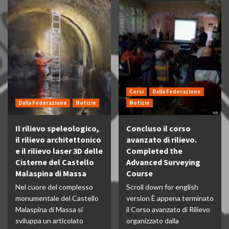
Corsi
Dalla Federazione
Dalla Federazione
Notizie
Notizie
Il rilievo speleologico,
Concluso il corso
il rilievo architettonico
avanzato di rilievo.
e il rilievo laser 3D delle
Completed the
Cisterne del Castello
Advanced Surveying
Malaspina di Massa
Course
Nel cuore del complesso
Scroll down for english
monumentale del Castello
version È appena terminato
Malaspina di Massa si
il Corso avanzato di Rilievo
sviluppa un articolato
organizzato dalla