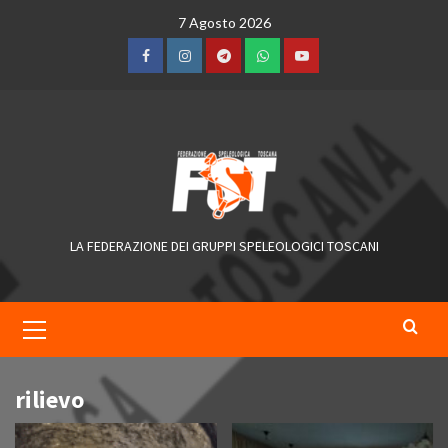
Skip
7 Agosto 2026
to
content
Facebook
Instagram
Telegram
WhatsApp
YouTube
LA FEDERAZIONE DEI GRUPPI SPELEOLOGICI TOSCANI
Primary
Menu
rilievo