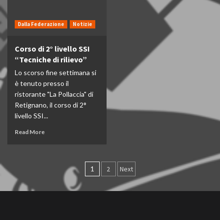
Dalla Federazione
Notizie
Corso di 2° livello SSI
“Tecniche di rilievo”
Lo scorso fine settimana si
è tenuto presso il
ristorante "La Pollaccia" di
Retignano, il corso di 2°
livello SSI...
Read More
Paginazione
1
2
Next
degli
articoli