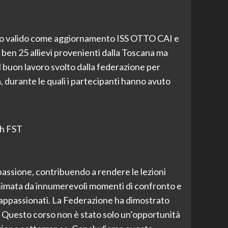
orso valido come aggiornamento ISS OTTO CAI e
ben 25 allievi provenienti dalla Toscana ma
l buon lavoro svolto dalla federazione per
 durante le quali i partecipanti hanno avuto
Ph FST
assione, contribuendo a rendere le lezioni
a animata da innumerevoli momenti di confronto e
i appassionati. La Federazione ha dimostrato
i. Questo corso non è stato solo un’opportunità