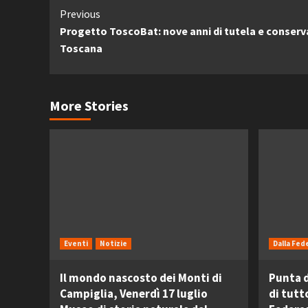
Continue
Previous
Progetto ToscoBat: nove anni di tutela e conservaz
Reading
Toscana
More Stories
Eventi
Notizie
Dalla Fed
Il mondo nascosto dei Monti di
Punta d
Campiglia, Venerdì 17 luglio
di tutt