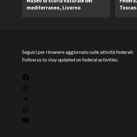
Museo di storia naturale del
Federa
mediterraneo, Livorno
Toscan
Seguici per rimanere aggiornato sulle attività federali:
Follow us to stay updated on federal activities.
Facebook
Instagram
Telegram
WhatsApp
YouTube