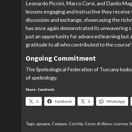
Leonardo Piccini, Marco Corvi, and Danilo Magn
lessons engaging and instructive they receiv
discussion and exchange, showcasing the rich
has once again demonstrated its unwavering co
just an opportunity for advanced learning but 
gratitude to all who contributed to the course’
Ongoing Commitment
The Speleological Federation of Tuscany looks
of speleology.
Share - Condividi:
X
Facebook
X
WhatsApp
Tags:
apuane
,
Compas
,
Corchia
,
Corso di rilievo
,
csurvey
,
f