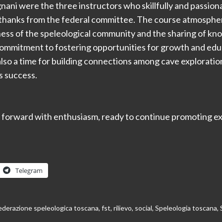
ani were the three instructors who skillfully and passiona
e thanks from the federal committee. The course atmosph
ness of the speleological community and the sharing of k
mmitment to fostering opportunities for growth and educa
also a time for building connections among cave exploratio
s success.
 forward with enthusiasm, ready to continue promoting exc
Telegram
ederazione speleologica toscana
,
fst
,
rilievo
,
social
,
Speleologia toscana
,