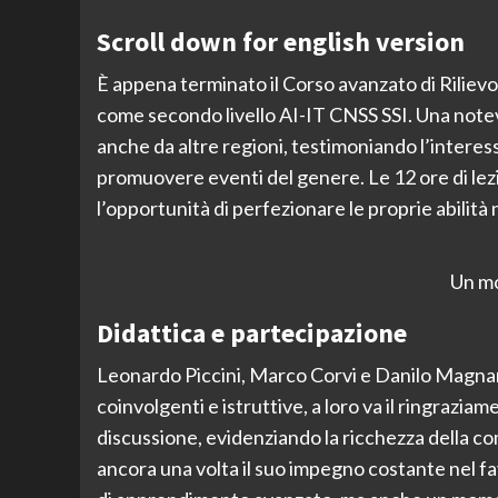
Scroll down for english version
È appena terminato il Corso avanzato di Rilie
come secondo livello AI-IT CNSS SSI. Una notev
anche da altre regioni, testimoniando l’interes
promuovere eventi del genere. Le 12 ore di lez
l’opportunità di perfezionare le proprie abilità n
Un mo
Didattica e partecipazione
Leonardo Piccini, Marco Corvi e Danilo Magnani
coinvolgenti e istruttive, a loro va il ringraz
discussione, evidenziando la ricchezza della co
ancora una volta il suo impegno costante nel fa