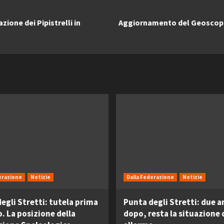
ione dei Pipistrelli in
Aggiornamento del Geoscopi
erazione
Notizie
Dalla Federazione
Notizie
egli Stretti: tutela prima
Punta degli Stretti: due a
o. La posizione della
dopo, resta la situazione 