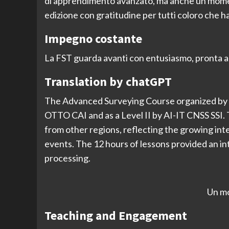
di apprendimento avanzato, ma anche un moment
edizione con gratitudine per tutti coloro che h
Impegno costante
La FST guarda avanti con entusiasmo, pronta a 
Translation by chatGPT
The Advanced Surveying Course organized by th
OTTO CAI and as a Level II by AI-IT CNSS SSI. 
from other regions, reflecting the growing in
events. The 12 hours of lessons provided an inte
processing.
Un mo
Teaching and Engagement