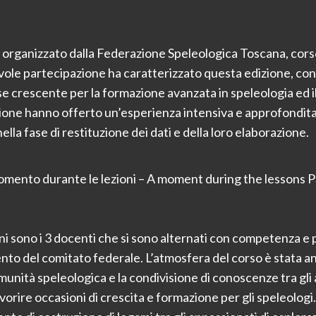
vo organizzato dalla Federazione Speleologica Toscana, c
ole partecipazione ha caratterizzato questa edizione, con 
se crescente per la formazione avanzata in speleologia ed i
ione hanno offerto un’esperienza intensiva e approfondita,
ella fase di restituzione dei dati e della loro elaborazione.
mento durante le lezioni – A moment during the lessons 
 sono i 3 docenti che si sono alternati con competenza e p
iamento del comitato federale. L’atmosfera del corso è stat
munità speleologica e la condivisione di conoscenze tra gl
vorire occasioni di crescita e formazione per gli speleolog