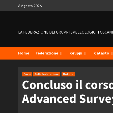
Skip
6 Agosto 2026
to
content
LA FEDERAZIONE DEI GRUPPI SPELEOLOGICI TOSCAN
Home
Federazione
Gruppi
Catasto
Corsi
Dalla Federazione
Notizie
Concluso il cors
Advanced Surve