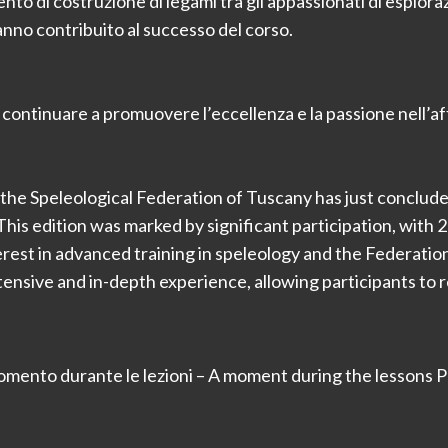
o di costruzione di legami tra gli appassionati di esplor
anno contribuito al successo del corso.
continuare a promuovere l’eccellenza e la passione nell’a
e Speleological Federation of Tuscany has just concluded
This edition was marked by significant participation, with 
terest in advanced training in speleology and the Federat
nsive and in-depth experience, allowing participants to ref
mento durante le lezioni – A moment during the lessons 