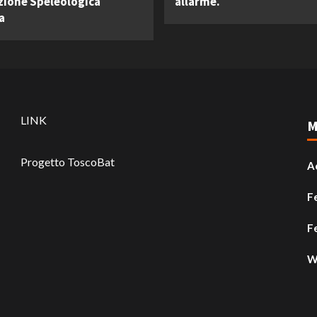
zione Speleologica
allarme.
a
LINK
M
Progetto ToscoBat
A
F
F
W