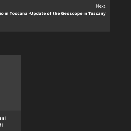
Next
o in Toscana -Update of the Geoscope in Tuscany
nni
di