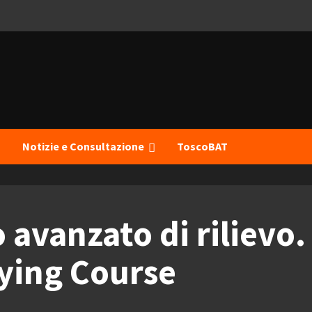
I
Notizie e Consultazione
ToscoBAT
o avanzato di rilievo
ying Course