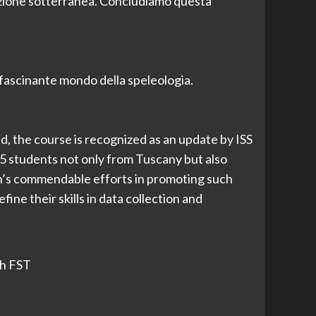
azione sotterranea. Concludiamo questa
ffascinante mondo della speleologia.
, the course is recognized as an update by ISS
25 students not only from Tuscany but also
ion’s commendable efforts in promoting such
ine their skills in data collection and
Ph FST