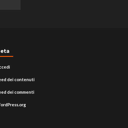
eta
ccedi
eed dei contenuti
eed dei commenti
ordPress.org