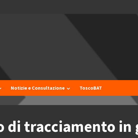
I
Notizie e Consultazione
ToscoBAT
o di tracciamento in 