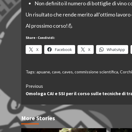
Non definito il numero di bottiglie di vino 
Un risultato che rende merito all’ottimo lavoro
Al prossimo corso!💪
Share - Condividi:
X
Facebook
X
WhatsApp
Tags:
apuane
,
cave
,
caves
,
commissione scientifica
,
Corch
Continue
Previous
Omologa CAI e SSI per il corso sulle tecniche di 
Reading
More Stories