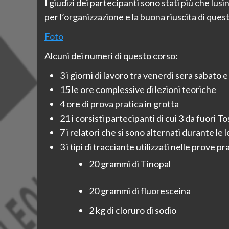
I giudizi dei partecipanti sono stati più che lusinghieri e questo è fonte di grande soddisfazione da parte di chi personalmente si è impegnato non poco
per l’organizzazione e la buona riuscita di ques
Foto
Alcuni dei numeri di questo corso:
3 i giorni di lavoro tra venerdì sera sabato
15 le ore complessive di lezioni teoriche
4 ore di prova pratica in grotta
21 i corsisti partecipanti di cui 3 da fuori T
7 i relatori che si sono alternati durante le l
3 i tipi di tracciante utilizzati nelle prove pr
20 grammi di Tinopal
20 grammi di fluoresceina
2 kg di cloruro di sodio