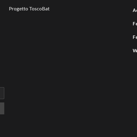
Progetto ToscoBat
A
F
F
W