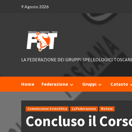
Skip
9 Agosto 2026
to
content
LA FEDERAZIONE DEI GRUPPI SPELEOLOGICI TOSCAN
Home
Federazione
Gruppi
Catasto
Commissione Scientifica
La Federazione
Notizie
Concluso il Cors