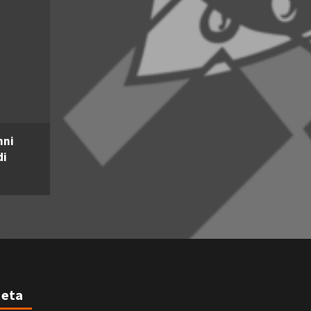
nni
di
eta