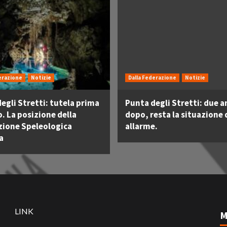
erazione
Notizie
Dalla Federazione
Notizie
egli Stretti: tutela prima
Punta degli Stretti: due a
o. La posizione della
dopo, resta la situazione 
zione Speleologica
allarme.
a
LINK
M